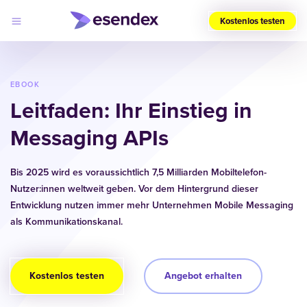
Kostenlos testen
Wählen
Sie
Ihre
EBOOK
Region
Leitfaden: Ihr Einstieg in
(DE)
Messaging APIs
Produkte
Lösungen
Developers
Log
Bis 2025 wird es voraussichtlich 7,5 Milliarden Mobiltelefon-
Preise
in
Nutzer:innen weltweit geben. Vor dem Hintergrund dieser
Warum
Entwicklung nutzen immer mehr Unternehmen Mobile Messaging
Esendex?
als Kommunikationskanal.
Kostenlos testen
Angebot erhalten