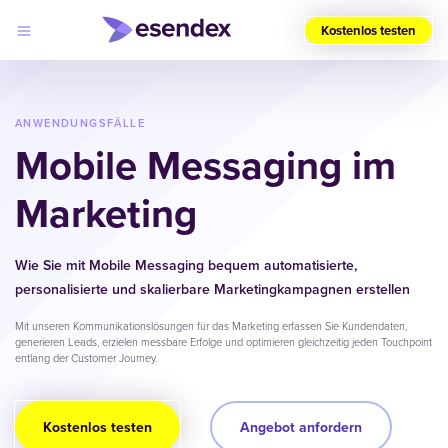
Kostenlos testen
Wählen
Sie
Ihre
ANWENDUNGSFÄLLE
Region
Mobile Messaging im
(DE)
Marketing
Produkte
Lösungen
Developers
Log
Preise
Wie Sie mit Mobile Messaging bequem automatisierte,
in
Warum
personalisierte und skalierbare Marketingkampagnen erstellen
Esendex?
Mit unseren Kommunikationslösungen für das Marketing erfassen Sie Kundendaten,
generieren Leads, erzielen messbare Erfolge und optimieren gleichzeitig jeden Touchpoint
entlang der Customer Journey.
Kostenlos testen
Angebot anfordern