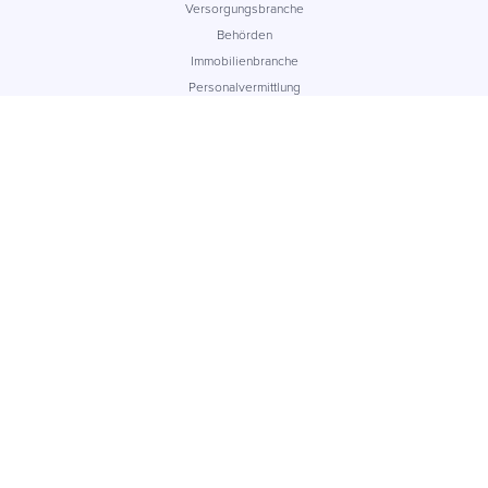
Versorgungsbranche
Behörden
Immobilienbranche
Personalvermittlung
Bildungswesen
Wohnungswesen
Unternehmen
Über uns
Jobs
Kontakt
Insights
Referenzen
Resellers
Impressum
Support
App Status