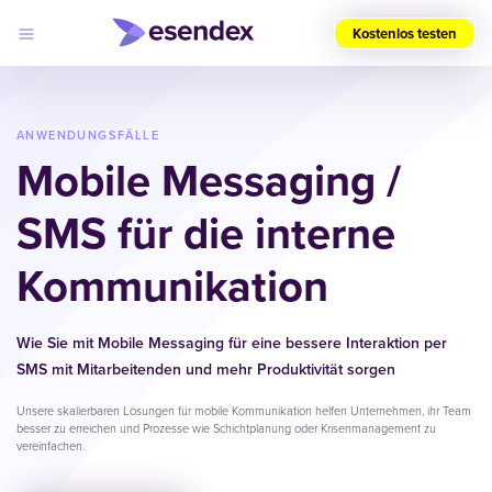
Kostenlos testen
Wählen
Sie
Ihre
ANWENDUNGSFÄLLE
Region
Mobile Messaging /
(DE)
SMS für die interne
Produkte
Lösungen
Kommunikation
Developers
Log
Preise
in
Warum
Esendex?
Wie Sie mit Mobile Messaging für eine bessere Interaktion per
SMS mit Mitarbeitenden und mehr Produktivität sorgen
Unsere skalierbaren Lösungen für mobile Kommunikation helfen Unternehmen, ihr Team
besser zu erreichen und Prozesse wie Schichtplanung oder Krisenmanagement zu
vereinfachen.