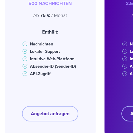
500 NACHRICHTEN
2.
Ab
75 €
/ Monat
Enthält:
Nachrichten
N
Lokaler Support
L
Intuitive Web-Plattform
I
Absender-ID (Sender-ID)
A
API-Zugriff
A
Angebot anfragen
A