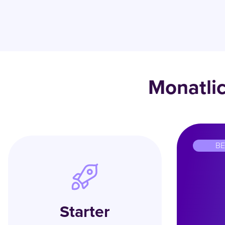
Monatli
BE
Starter