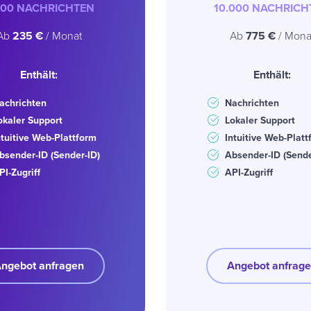
500 NACHRICHTEN
10.000 NACHRICH
Ab
235 €
/ Monat
Ab
775 €
/ Mona
Enthält:
Enthält:
achrichten
Nachrichten
okaler Support
Lokaler Support
ntuitive Web-Plattform
Intuitive Web-Platt
bsender-ID (Sender-ID)
Absender-ID (Sende
PI-Zugriff
API-Zugriff
ngebot anfragen
Angebot anfrag