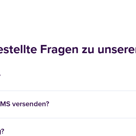
estellte Fragen zu unsere
?
 SMS versenden?
g?