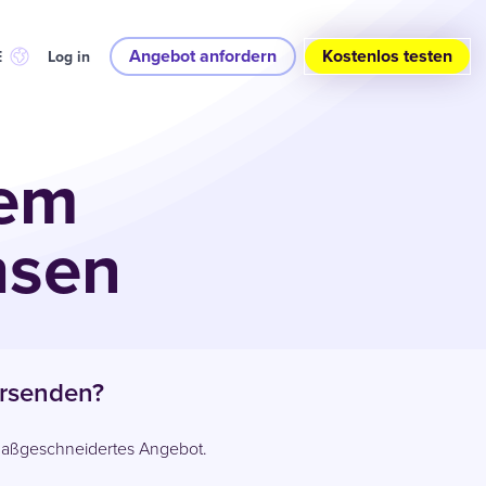
Angebot anfordern
Kostenlos testen
E
Log in
rem
hsen
ersenden?
n maßgeschneidertes Angebot.