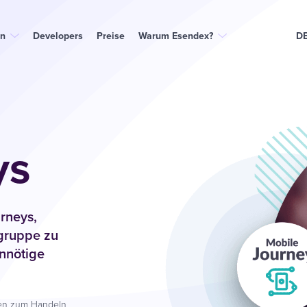
n
Developers
Preise
Warum Esendex?
D
ys
urneys,
lgruppe zu
nnötige
nen zum Handeln