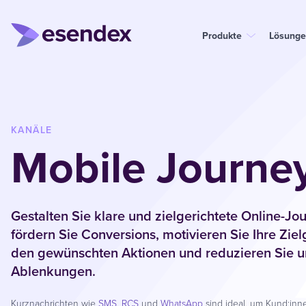
Produkte
Lösunge
KANÄLE
Mobile Journe
Gestalten Sie klare und zielgerichtete Online-Jo
fördern Sie Conversions, motivieren Sie Ihre Zie
den gewünschten Aktionen und reduzieren Sie u
Ablenkungen.
Kurznachrichten wie
SMS
,
RCS
und
WhatsApp
sind ideal, um Kund:in