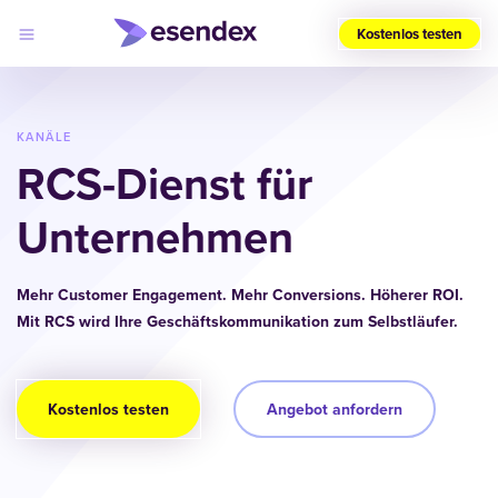
Kostenlos testen
Wählen
Sie
Ihre
KANÄLE
Region
RCS-Dienst für
(DE)
Unternehmen
Produkte
Lösungen
Developers
Log
Preise
Mehr Customer Engagement. Mehr Conversions. Höherer ROI.
in
Warum
Mit RCS wird Ihre Geschäftskommunikation zum Selbstläufer.
Esendex?
Kostenlos testen
Angebot anfordern