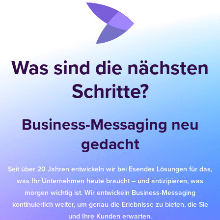
Was sind die nächsten
Schritte?
Business-Messaging neu
gedacht
Seit über 20 Jahren entwickeln wir bei Esendex Lösungen für das,
was Ihr Unternehmen heute braucht – und antizipieren, was
morgen wichtig ist. Wir entwickeln Business-Messaging
kontinuierlich weiter, um genau die Erlebnisse zu bieten, die Sie
und Ihre Kunden erwarten.