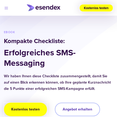
Kostenlos testen
Wählen
Sie
Ihre
EBOOK
Region
Kompakte Checkliste:
(DE)
Erfolgreiches SMS-
Produkte
Lösungen
Messaging
Developers
Log
Preise
in
Warum
Wir haben Ihnen diese Checkliste zusammengestellt, damit Sie
Esendex?
auf einen Blick erkennen können, ob Ihre geplante Kurznachricht
die 5 Punkte einer erfolgreichen SMS-Kampagne erfüllt.
Kostenlos testen
Angebot erhalten