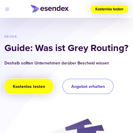
Kostenlos testen
Wählen
Sie
Ihre
EBOOK
Region
Guide: Was ist Grey Routing?
(DE)
Produkte
Deshalb sollten Unternehmen darüber Bescheid wissen
Lösungen
Developers
Log
Preise
in
Warum
Kostenlos testen
Angebot erhalten
Esendex?