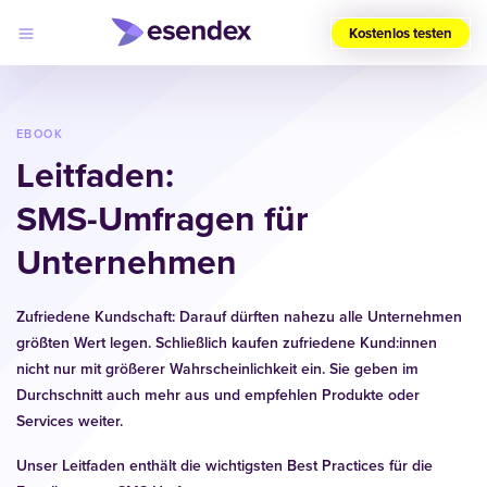
Kostenlos testen
Wählen
Sie
Ihre
EBOOK
Region
Leitfaden:
(DE)
SMS-Umfragen für
Produkte
Lösungen
Unternehmen
Developers
Log
Preise
in
Warum
Zufriedene Kundschaft: Darauf dürften nahezu alle Unternehmen
Esendex?
größten Wert legen. Schließlich kaufen zufriedene Kund:innen
nicht nur mit größerer Wahrscheinlichkeit ein. Sie geben im
Durchschnitt auch mehr aus und empfehlen Produkte oder
Services weiter.
Unser Leitfaden enthält die wichtigsten Best Practices für die