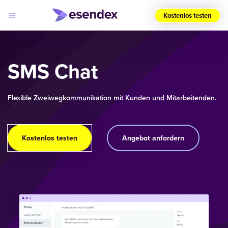
Kostenlos testen
Wählen
Sie
Ihre
SMS Chat
Region
(DE)
Flexible Zweiwegkommunikation mit Kunden und Mitarbeitenden.
Produkte
Lösungen
Developers
Log
Preise
Kostenlos testen
Angebot anfordern
in
Warum
Esendex?