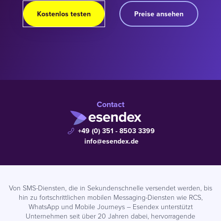
Kostenlos testen
Preise ansehen
Contact
+49 (0) 351 - 8503 3399
info@esendex.de
Von SMS-Diensten, die in Sekundenschnelle versendet werden, bis
hin zu fortschrittlichen mobilen Messaging-Diensten wie RCS,
WhatsApp und Mobile Journeys – Esendex unterstützt
Unternehmen seit über 20 Jahren dabei, hervorragende