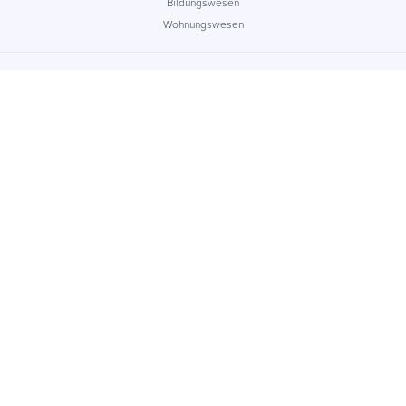
Bildungswesen
Wohnungswesen
Unternehmen
Über uns
Jobs
Kontakt
Insights
Referenzen
Resellers
Impressum
Support
App Status
© Commify Germany GmbH 2026 Commercial Register: HRB 34104
Cookies
Datenschutz
AGB
Nutzungsrichtlinie