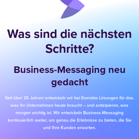
Was sind die nächsten
Schritte?
Business-Messaging neu
gedacht
Seit über 20 Jahren entwickeln wir bei Esendex Lösungen für das,
was Ihr Unternehmen heute braucht – und antizipieren, was
morgen wichtig ist. Wir entwickeln Business-Messaging
kontinuierlich weiter, um genau die Erlebnisse zu bieten, die Sie
und Ihre Kunden erwarten.