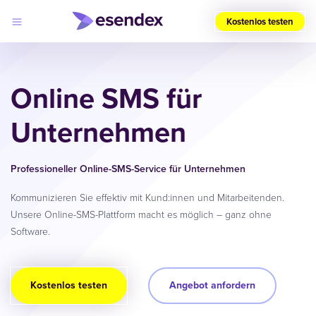
Kostenlos testen
Wählen
Sie
Online SMS für
Ihre
Region
(DE)
Unternehmen
Produkte
Lösungen
Professioneller Online-SMS-Service für Unternehmen
Developers
Log
Preise
in
Kommunizieren Sie effektiv mit Kund:innen und Mitarbeitenden.
Warum
Unsere Online-SMS-Plattform macht es möglich – ganz ohne
Esendex?
Software.
Kostenlos testen
Angebot anfordern