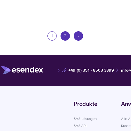
1
2
›
+49 (0) 351 - 8503 3399
info
Produkte
Anw
SMS-Lösungen
Alle 
SMS API
Kunde