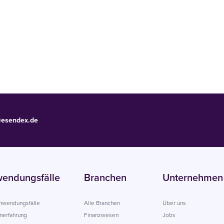
@esendex.de
endungsfälle
Branchen
Unternehmen
Anwendungsfälle
Alle Branchen
Über uns
nerfahrung
Finanzwesen
Jobs