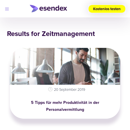
Kostenlos testen
Wählen
Sie
Results for Zeitmanagement
Ihre
Region
(DE)
Produkte
Lösungen
Developers
Log
Preise
in
Warum
Esendex?
20 September 2019
5 Tipps für mehr Produktivität in der
Personalvermittlung