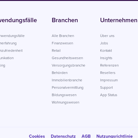
endungsfälle
Branchen
Unternehmen
Anwendungsfälle
Alle Branchen
Über uns
nerfahrung
Finanzwesen
Jobs
zufriedenheit
Retail
Kontakt
nikation
Gesundheitswesen
Insights
ing
Versorgungsbranche
Referenzen
Behörden
Resellers
Immobilienbranche
Impressum
Personalvermittlung
Support
Bildungswesen
App Status
Wohnungswesen
Cookies
Datenschutz
AGB
Nutzungsrichtlinie