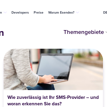
n
Developers
Preise
Warum Esendex?
D
n
Themengebiete
Wie zuverlässig ist Ihr SMS-Provider – und
woran erkennen Sie das?