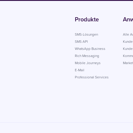
Produkte
Anw
SMS-Lösungen
Alle 
SMS API
Kunde
WhatsApp Business
Kunden
Rich Messaging
Kommu
Mobile Journeys
Market
E-Mail
Professional Services