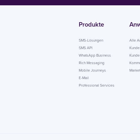
Produkte
Anw
SMS-Lösungen
Alle 
SMS API
Kunde
WhatsApp Business
Kunden
Rich Messaging
Kommu
Mobile Journeys
Market
E-Mail
Professional Services