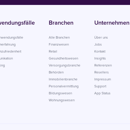
endungsfälle
Branchen
Unternehmen
Anwendungsfälle
Alle Branchen
Über uns
nerfahrung
Finanzwesen
Jobs
zufriedenheit
Retail
Kontakt
nikation
Gesundheitswesen
Insights
ing
Versorgungsbranche
Referenzen
Behörden
Resellers
Immobilienbranche
Impressum
Personalvermittlung
Support
Bildungswesen
App Status
Wohnungswesen