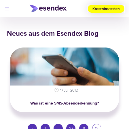
Kostenlos testen
Wählen
Sie
Neues aus dem Esendex Blog
Ihre
Region
(DE)
Produkte
Lösungen
Developers
Log
Preise
in
Warum
Esendex?
17 Juli 2012
Was ist eine SMS-Absenderkennung?
‹
1
…
10
11
12