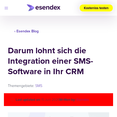
Kostenlos testen
Wählen
Sie
‹ Esendex Blog
Ihre
Region
(DE)
Darum lohnt sich die
Produkte
Integration einer SMS-
Lösungen
Developers
Log
Software in Ihr CRM
Preise
in
Warum
Esendex?
Themengebiete:
SMS
Last updated on:
15 Juni 2026
Written by:
Esendex